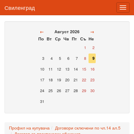
Свиленград
Toggl
navig
←
Август 2026
→
По
Вт
Ср
Чв
Пт
Съ
Не
1
2
3
4
5
6
7
8
9
10
11
12
13
14
15
16
17
18
19
20
21
22
23
24
25
26
27
28
29
30
31
Профил на купувача
Договори сключени по чл.14 ал.5
Договор за практически обучения